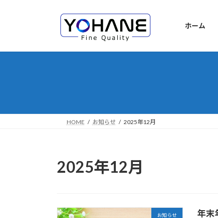
コ
ナ
ン
ビ
ホーム
テ
ゲ
ン
ー
ツ
シ
へ
ョ
ス
ン
キ
に
ッ
移
プ
動
HOME
お知らせ
2025年12月
2025年12月
年末
お知らせ