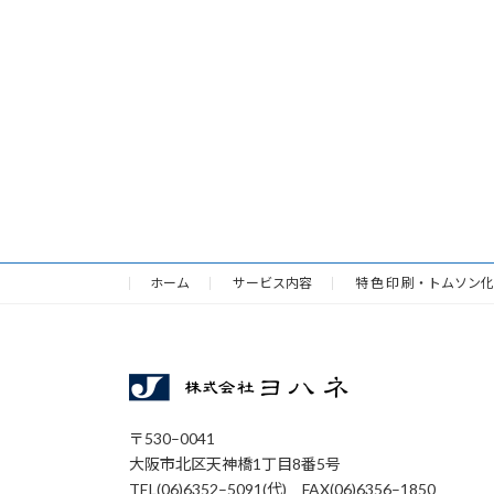
ホーム
サービス内容
特 色 印 刷・トムソン
〒530–0041
大阪市北区天神橋1丁目8番5号
TEL(06)6352–5091(代) FAX(06)6356–1850